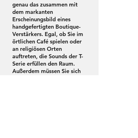
genau das zusammen mit
dem markanten
Erscheinungsbild eines
handgefertigten Boutique-
Verstärkers. Egal, ob Sie im
örtlichen Café spielen oder
an religiösen Orten
auftreten, die Sounds der T-
Serie erfüllen den Raum.
Außerdem müssen Sie sich
nicht den Rücken brechen,
um Ihren Verstärker ein- und
auszubauen. Die Ibanez T-
Serie wurde unter dem
Gesichtspunkt der
Portabilität entwickelt.
Technische Daten