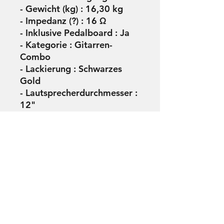
- Gewicht (kg) : 16,30 kg
- Impedanz (?) : 16 Ω
- Inklusive Pedalboard : Ja
- Kategorie : Gitarren-
Combo
- Lackierung : Schwarzes
Gold
- Lautsprecherdurchmesser :
12"
- Leistung : 20 W
- Maße (mm) : 500 x 420 x
250
- Reverb : Ja
- Technologie : Röhren
- Verstärkerröhren : 2 x
EL34
- Vorverstärkerröhren : 3 x
ECC83