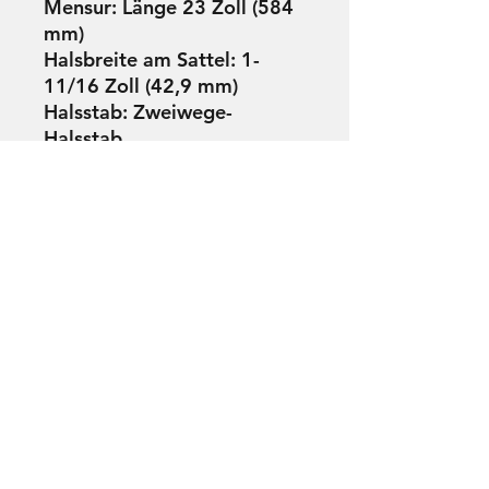
Mensur: Länge 23 Zoll (584
mm)
Halsbreite am Sattel: 1-
11/16 Zoll (42,9 mm)
Halsstab: Zweiwege-
Halsstab
Mechaniken: Verchromt,
Mini-Druckguss
Lackierung: Satin
Tasche: Inklusive Tasche für
Reisegitarren
Saiten: D'Addario EXP16
Listenpreis: 495,00 $